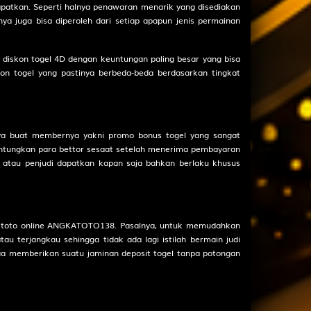
apatkan. Seperti halnya penawaran menarik yang disediakan
a juga bisa diperoleh dari setiap apapun jenis permainan
ja diskon togel 4D dengan keuntungan paling besar yang bisa
kon togel yang pastinya berbeda-beda berdasarkan tingkat
aya buat membernya yakni promo bonus togel yang sangat
untungkan para bettor sesaat setelah menerima pembayaran
n atau penjudi dapatkan kapan saja bahkan berlaku khusus
us toto online ANGKATOTO138. Pasalnya, untuk memudahkan
 terjangkau sehingga tidak ada lagi istilah bermain judi
juga memberikan suatu jaminan deposit togel tanpa potongan