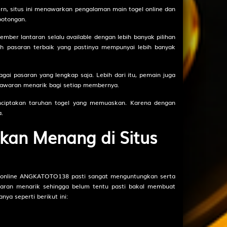
rn, situs ini menawarkan pengalaman main togel online dan
potongan.
ber lantaran selalu available dengan lebih banyak pilihan
lah pasaran terbaik yang pastinya mempunyai lebih banyak
i pasaran yang lengkap saja. Lebih dari itu, pemain juga
awaran menarik bagi setiap membernya.
enciptakan taruhan togel yang memuaskan. Karena dengan
.
kan Menang di Situs
online ANGKATOTO138 pasti sangat menguntungkan serta
waran menarik sehingga belum tentu pasti bakal membuat
ya seperti berikut ini: