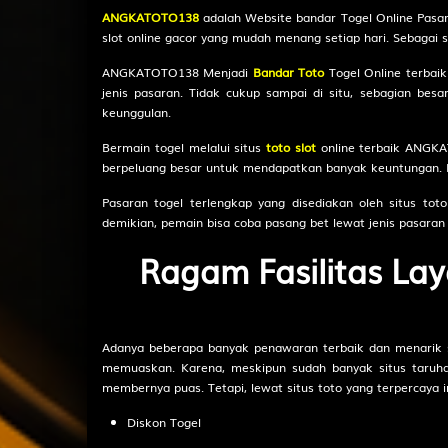
ANGKATOTO138
adalah Website bandar Togel Online Pasar
slot online gacor yang mudah menang setiap hari. Sebagai s
ANGKATOTO138 Menjadi
Bandar Toto
Togel Online terbaik
jenis pasaran. Tidak cukup sampai di situ, sebagian bes
keunggulan.
Bermain togel melalui situs
toto slot
online terbaik ANGKAT
berpeluang besar untuk mendapatkan banyak keuntungan. 
Pasaran togel terlengkap yang disediakan oleh situs t
demikian, pemain bisa coba pasang bet lewat jenis pasara
Ragam Fasilitas La
Adanya beberapa banyak penawaran terbaik dan menarik s
memuaskan. Karena, meskipun sudah banyak situs taruha
membernya puas. Tetapi, lewat situs toto yang terpercaya 
Diskon Togel