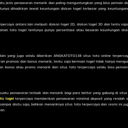
 satu jenis penawaran menarik dan paling menguntungkan yang bisa pemain d
unya dihadirkan lewat keuntungan diskon togel terbesar yang keuntunganny
erpercaya antara lain meliputi diskon togel 2D, diskon togel 3D dan tentu sa
rmainan toto togel tentunya punya persentase atau besaran keuntungan dis
lain yang juga selalu diberikan ANGKATOTO138 situs toto online terperc
an promosi dan bonus menarik, tentu saja bermain togel tidak hanya meng
an bonus atau promo menarik dari situs toto terpercaya selalu bisa pemai
suatu penawaran terbaik dan menarik bagi para bettor yang gabung di sit
oto togel
terpercaya memberikan penawaran minimal deposit yang rendah atau
sampai disitu saja, bahkan menariknya situs toto terpercaya dan resmi ini 
an.