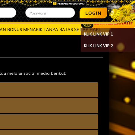
LOGIN
TANPA BATAS SETIAP HARI.
KLIK LINK VIP 1
KLIK LINK VIP 2
au melalui social media berikut: