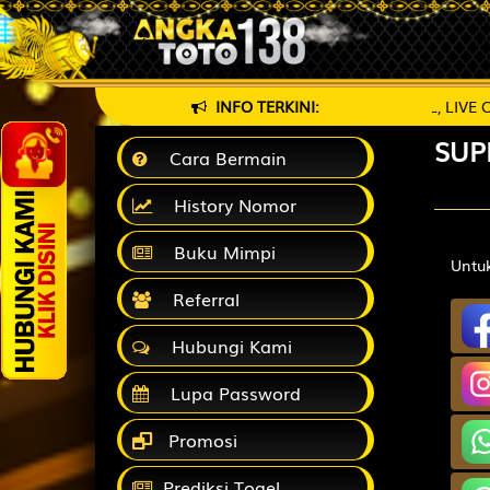
 DI ANGKATOTO138 BANDAR TOGEL, LIVE CASINO & SLOT TERB
INFO TERKINI:
SUP
Cara Bermain
History Nomor
Buku Mimpi
Untuk
Referral
Hubungi Kami
Lupa Password
Promosi
Prediksi Togel