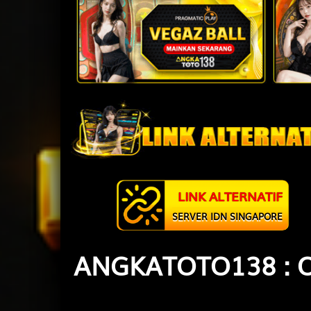
LINK ALTERNATIF
SERVER IDN SINGAPORE
ANGKATOTO138 : Off