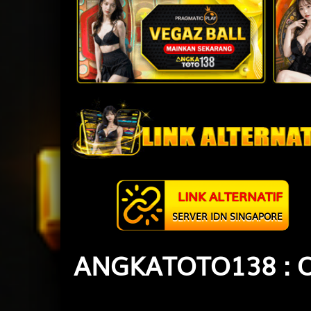
LINK ALTERNATIF
SERVER IDN SINGAPORE
ANGKATOTO138 : Off