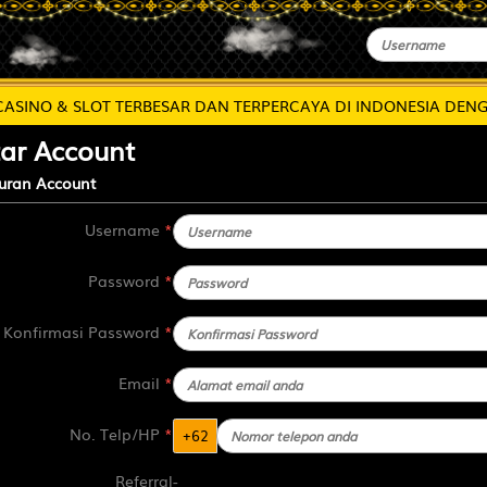
BESAR DAN TERPERCAYA DI INDONESIA DENGAN BONUS MENARIK 
ar Account
uran Account
Username
*
Password
*
Konfirmasi Password
*
Email
*
No. Telp/HP
*
+62
Referral
-