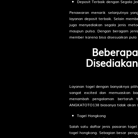
Deposit Terbaik dengan Segala J
Penawaran menarik selanjutnya yan
layanan deposit terbaik. Selain memb
juga menyediakan segala jenis meto
maupun pulsa. Dengan beragam jenis
member karena bisa disesuaikan pula 
Beberapa 
Disediakan
Layanan togel dengan banyaknya pili
sangat excited dan memuaskan bag
menambah pengalaman bertaruh tot
ANGKATOTO138 biasanya tidak akan su
Togel Hongkong
Salah satu daftar jenis pasaran toge
togel hongkong. Sebagian besar pengg